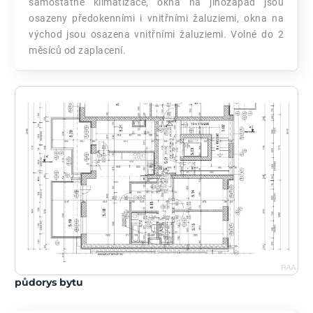
samostatné klimatizace, okna na jihozápad jsou
osazeny předokenními i vnitřními žaluziemi, okna na
východ jsou osazena vnitřními žaluziemi. Volné do 2
měsíců od zaplacení.
půdorys bytu