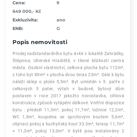
Cena:
9
649 000,- Kč
Exkluzivita:
ano
ENB:
G
Popis nemovitosti
Prodej nadstandardního bytu 4+kk v lokalitě Zahrádky,
Štěpnice, Uherské Hradiště, v těsné blízkosti centra
města. Osobní vlastnictví, celková plocha bytu 112m²,
z toho byt 89m² + plocha dvou teras 23m². Dále k bytu
náleží sklep o ploše 5,5m². Byt umístěn v 5. patře z
celkových 5 pater, výtah v budově, bytový dům
postaven v roce 2017 jakožto novostavba, cihlová
konstrukce, způsob vytápění dálkové. Vnitřní dispozice
bytu : předsíň 11,3m², pokoj 11,7m², ložnice 12,2m²,
WC 1,9m², koupelna se sprchovým koutem 5,6m²,
obývací pokoj a kuchyňský kout 33,3m², terasy 11,7m²
+ 11,3m², pokoj 13,0m². V bytě jsou instalovány 2