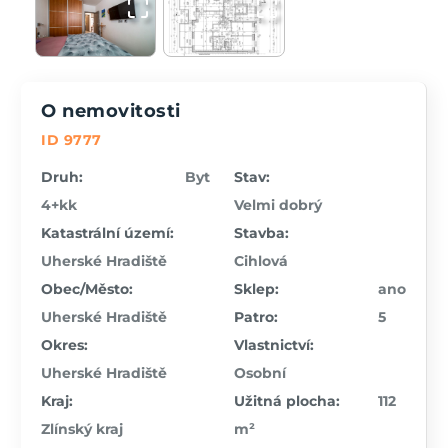
O nemovitosti
ID 9777
Druh:
Byt
Stav:
4+kk
Velmi dobrý
Katastrální území:
Stavba:
Uherské Hradiště
Cihlová
Obec/Město:
Sklep:
ano
Uherské Hradiště
Patro:
5
Okres:
Vlastnictví:
Uherské Hradiště
Osobní
Kraj:
Užitná plocha:
112
Zlínský kraj
m²