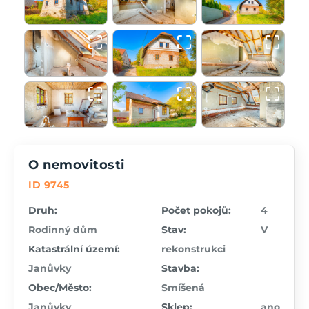
O nemovitosti
ID 9745
Druh:
Počet pokojů:
4
Rodinný dům
Stav:
V
Katastrální území:
rekonstrukci
Janůvky
Stavba:
Obec/Město:
Smíšená
Janůvky
Sklep:
ano