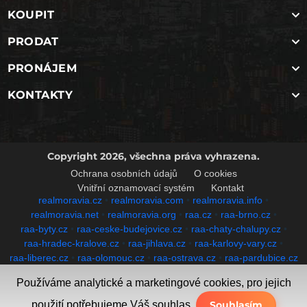
KOUPIT
PRODAT
PRONÁJEM
KONTAKTY
Copyright 2026, všechna práva vyhrazena.
Ochrana osobních údajů
O cookies
Vnitřní oznamovací systém
Kontakt
realmoravia.cz
•
realmoravia.com
•
realmoravia.info
•
realmoravia.net
•
realmoravia.org
•
raa.cz
•
raa-brno.cz
•
raa-byty.cz
•
raa-ceske-budejovice.cz
•
raa-chaty-chalupy.cz
•
raa-hradec-kralove.cz
•
raa-jihlava.cz
•
raa-karlovy-vary.cz
•
raa-liberec.cz
•
raa-olomouc.cz
•
raa-ostrava.cz
•
raa-pardubice.cz
•
raa-plzen.cz
•
raa-pozemky.cz
•
raa-praha.cz
•
Používáme analytické a marketingové cookies, pro jejich
raa-reality-nemovitosti.cz
•
raa-rodinne-domy.cz
•
raa-usti-nad-labem.cz
•
raa-zlin.cz
•
raa.eu
•
raa.sk
•
reality-raa.cz
•
použití potřebujeme Váš souhlas.
Souhlasím