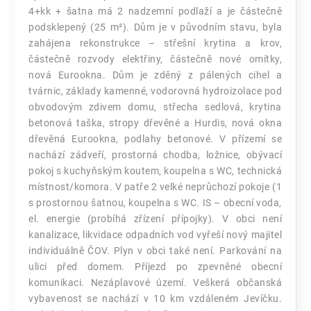
4+kk + šatna má 2 nadzemní podlaží a je částečně
podsklepený (25 m²). Dům je v původním stavu, byla
zahájena rekonstrukce – střešní krytina a krov,
částečně rozvody elektřiny, částečně nové omítky,
nová Eurookna. Dům je zděný z pálených cihel a
tvárnic, základy kamenné, vodorovná hydroizolace pod
obvodovým zdivem domu, střecha sedlová, krytina
betonová taška, stropy dřevěné a Hurdis, nová okna
dřevěná Eurookna, podlahy betonové. V přízemí se
nachází zádveří, prostorná chodba, ložnice, obývací
pokoj s kuchyňským koutem, koupelna s WC, technická
místnost/komora. V patře 2 velké neprůchozí pokoje (1
s prostornou šatnou, koupelna s WC. IS – obecní voda,
el. energie (probíhá zřízení přípojky). V obci není
kanalizace, likvidace odpadních vod vyřeší nový majitel
individuálně ČOV. Plyn v obci také není. Parkování na
ulici před domem. Příjezd po zpevněné obecní
komunikaci. Nezáplavové území. Veškerá občanská
vybavenost se nachází v 10 km vzdáleném Jevíčku.