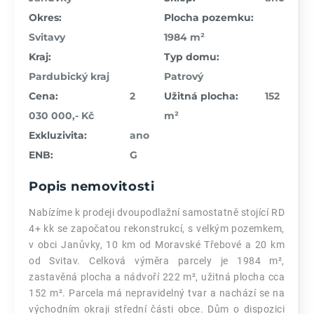
Okres:
Plocha pozemku:
Svitavy
1984 m²
Kraj:
Typ domu:
Pardubický kraj
Patrový
Cena:
2
Užitná plocha:
152
030 000,- Kč
m²
Exkluzivita:
ano
ENB:
G
Popis nemovitosti
Nabízíme k prodeji dvoupodlažní samostatně stojící RD
4+ kk se započatou rekonstrukcí, s velkým pozemkem,
v obci Janůvky, 10 km od Moravské Třebové a 20 km
od Svitav. Celková výměra parcely je 1984 m²,
zastavěná plocha a nádvoří 222 m², užitná plocha cca
152 m². Parcela má nepravidelný tvar a nachází se na
východním okraji střední části obce. Dům o dispozici